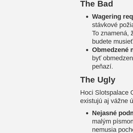
The Bad
Wagering req
stávkové poži
To znamená, ž
budete musieť
Obmedzené m
byť obmedzené
peňazí.
The Ugly
Hoci Slotspalace 
existujú aj vážne 
Nejasné pod
malým písmom 
nemusia pocho