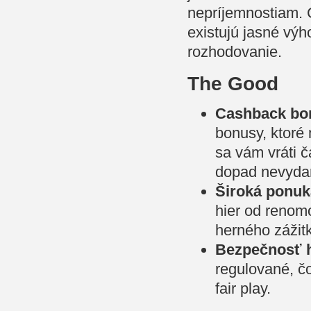
nepríjemnostiam. 
existujú jasné výh
rozhodovanie.
The Good
Cashback bo
bonusy, ktoré
sa vám vráti č
dopad nevydar
Široká ponuk
hier od renom
herného zážit
Bezpečnosť 
regulované, č
fair play.