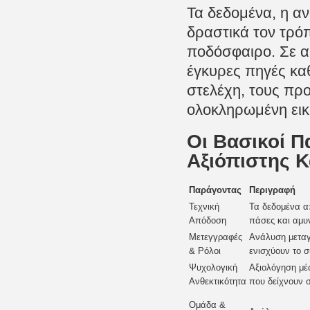
Τα δεδομένα, η αν
δραστικά τον τρό
ποδόσφαιρο. Σε αυ
έγκυρες πηγές κα
στελέχη, τους προ
ολοκληρωμένη εικ
Οι Βασικοί Π
Αξιόπιστης Κ
Παράγοντας
Περιγραφή
Τεχνική
Τα δεδομένα απ
Απόδοση
πάσες και αμυν
Μετεγγραφές
Ανάλυση μεταγ
& Ρόλοι
ενισχύουν το 
Ψυχολογική
Αξιολόγηση μέ
Ανθεκτικότητα
που δείχνουν 
Ομάδα &