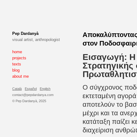
Αποκαλύπτοντας 
Pep Dardanyà
visual artist, anthropologist
στον Ποδοσφαιρ
home
Εισαγωγή: Η 
projects
Στρατηγικής
texts
blog
Πρωταθλητι
about me
Ο σύγχρονος ποδό
Català
Español
English
εκτεταμένη αγορά,
contact@pepdardanya.com
© Pep Dardanyà, 2025
αποτελούν το βασ
μέχρι και τα ανερ
κατάταξη παίζει 
διαχείριση ανθρώ