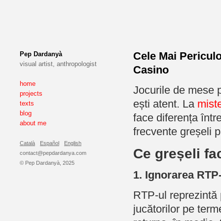
Cele Mai Periculo
Pep Dardanyà
visual artist, anthropologist
Casino
home
Jocurile de mese p
projects
ești atent. La
mist
texts
blog
face diferența într
about me
frecvente greșeli pe
Català
Español
English
Ce greșeli fa
contact@pepdardanya.com
© Pep Dardanyà, 2025
1. Ignorarea RTP-
RTP-ul reprezintă 
jucătorilor pe te