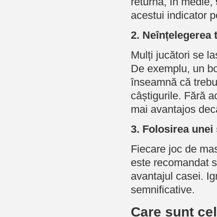
returna, în medie,
acestui indicator p
2. Neînțelegerea 
Mulți jucători se l
De exemplu, un b
înseamnă că trebu
câștigurile. Fără 
mai avantajos decât
3. Folosirea unei 
Fiecare joc de mas
este recomandat să
avantajul casei. Ig
semnificative.
Care sunt ce