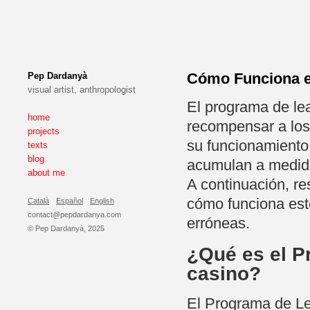
Cómo Funciona el
Pep Dardanyà
visual artist, anthropologist
El programa de le
home
recompensar a los 
projects
su funcionamiento
texts
blog
acumulan a medida 
about me
A continuación, 
cómo funciona est
Català
Español
English
contact@pepdardanya.com
erróneas.
© Pep Dardanyà, 2025
¿Qué es el P
casino?
El Programa de Le