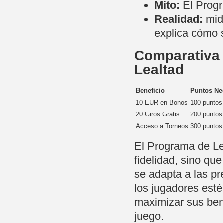
Mito:
El Progr
Realidad:
mida
explica cómo 
Comparativa 
Lealtad
Beneficio
Puntos Ne
10 EUR en Bonos
100 puntos
20 Giros Gratis
200 puntos
Acceso a Torneos
300 puntos
El Programa de Le
fidelidad, sino qu
se adapta a las p
los jugadores esté
maximizar sus bene
juego.