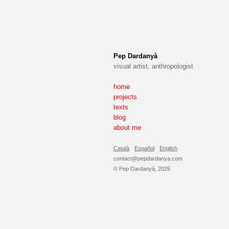
Pep Dardanyà
visual artist, anthropologist
home
projects
texts
blog
about me
Català
Español
English
contact@pepdardanya.com
© Pep Dardanyà, 2025