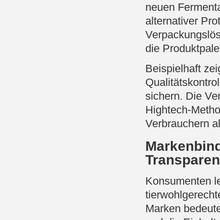
neuen Fermenta
alternativer Pro
Verpackungslös
die Produktpale
Beispielhaft zei
Qualitätskontro
sichern. Die Ve
Hightech-Method
Verbrauchern a
Markenbind
Transparen
Konsumenten le
tierwohlgerech
Marken bedeutet