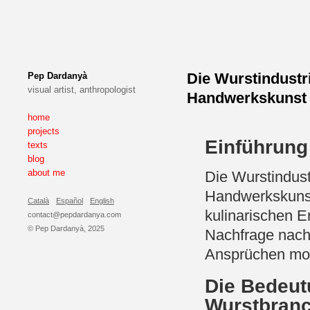
Die Wurstindustri
Pep Dardanyà
visual artist, anthropologist
Handwerkskunst 
home
projects
Einführung
texts
blog
about me
Die Wurstindustr
Handwerkskunst
Català
Español
English
kulinarischen Er
contact@pepdardanya.com
© Pep Dardanyà, 2025
Nachfrage nach
Ansprüchen mo
Die Bedeutu
Wurstbran