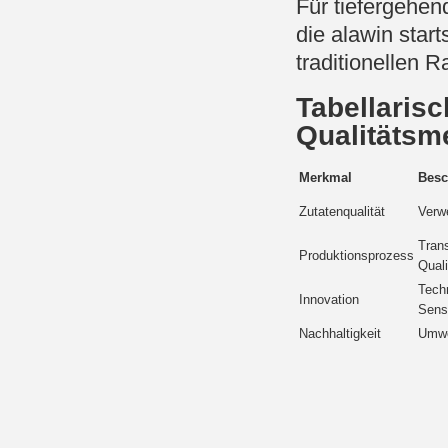
Für tiefergehend
die alawin star
traditionellen 
Tabellarisc
Qualitätsm
Merkmal
Besc
Zutatenqualität
Verwe
Tran
Produktionsprozess
Quali
Techn
Innovation
Sens
Nachhaltigkeit
Umwe