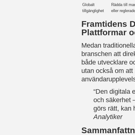
Globalt
Rädda till ma
tillgänglighet
eller reglerad
Framtidens D
Plattformar o
Medan traditionella
branschen att direk
både utvecklare oc
utan också om att
användarupplevel
“Den digitala 
och säkerhet 
görs rätt, kan h
Analytiker
Sammanfattn