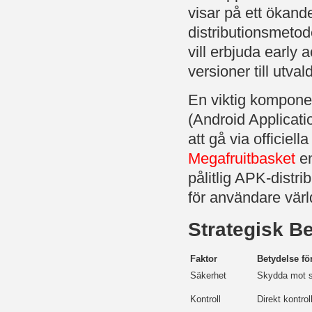
visar på ett ökand
distributionsmetode
vill erbjuda early
versioner till utva
En viktig kompone
(Android Applicati
att gå via officiell
Megafruitbasket
en
pålitlig APK-distri
för användare värl
Strategisk B
Faktor
Betydelse fö
Säkerhet
Skydda mot sk
Kontroll
Direkt kontrol