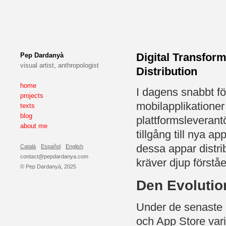
Digital Transform
Pep Dardanyà
visual artist, anthropologist
Distribution
home
I dagens snabbt fö
projects
mobilapplikationer
texts
blog
plattformsleverant
about me
tillgång till nya 
dessa appar distri
Català
Español
English
contact@pepdardanya.com
kräver djup förstå
© Pep Dardanyà, 2025
Den Evolution
Under de senaste 
och App Store vari