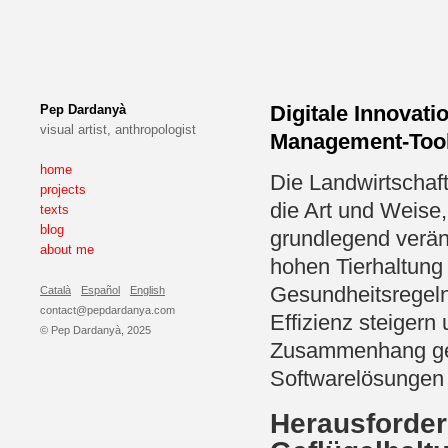
Digitale Innovati
Pep Dardanyà
visual artist, anthropologist
Management-Tool
home
Die Landwirtschaft
projects
die Art und Weise,
texts
blog
grundlegend veränd
about me
hohen Tierhaltung
Gesundheitsregeln,
Català
Español
English
contact@pepdardanya.com
Effizienz steigern
© Pep Dardanyà, 2025
Zusammenhang gew
Softwarelösungen
Herausforde