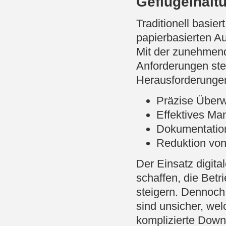
Geflügelhalt
Traditionell basie
papierbasierten A
Mit der zunehmend
Anforderungen stei
Herausforderunge
Präzise Überw
Effektives M
Dokumentation
Reduktion von
Der Einsatz digita
schaffen, die Betr
steigern. Dennoch 
sind unsicher, wel
komplizierte Downl