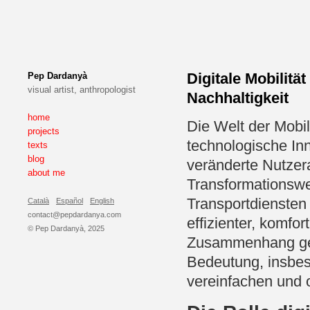
Digitale Mobilitä
Pep Dardanyà
visual artist, anthropologist
Nachhaltigkeit
home
Die Welt der Mobi
projects
technologische In
texts
blog
veränderte Nutzer
about me
Transformationswel
Transportdienste
Català
Español
English
contact@pepdardanya.com
effizienter, komfo
© Pep Dardanyà, 2025
Zusammenhang ge
Bedeutung, insbe
vereinfachen und 