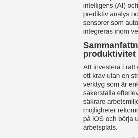
intelligens (AI) oc
prediktiv analys o
sensorer som automa
integreras inom v
Sammanfattni
produktivitet
Att investera i rätt
ett krav utan en s
verktyg som är enk
säkerställa efterl
säkrare arbetsmilj
möjligheter rekomm
på iOS och börja ut
arbetsplats.