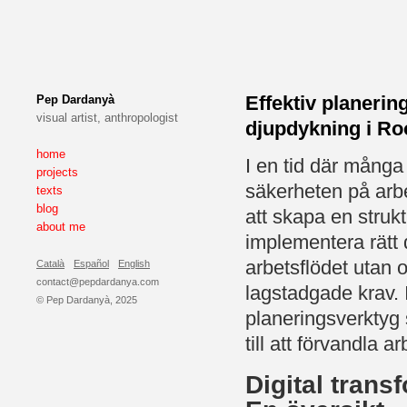
Effektiv planerin
Pep Dardanyà
visual artist, anthropologist
djupdykning i R
home
I en tid där många
projects
säkerheten på arbet
texts
blog
att skapa en struk
about me
implementera rätt d
arbetsflödet utan o
Català
Español
English
contact@pepdardanya.com
lagstadgade krav. 
© Pep Dardanyà, 2025
planeringsverkty
till att förvandla 
Digital trans