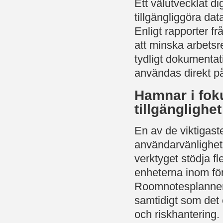
Ett välutvecklat dig
tillgängliggöra data
Enligt rapporter fr
att minska arbetsre
tydligt dokumenta
användas direkt på
Hamnar i fok
tillgänglighet
En av de viktigaste
användarvänlighet.
verktyget stödja f
enheterna inom för
Roomnotesplanner 
samtidigt som det
och riskhantering.