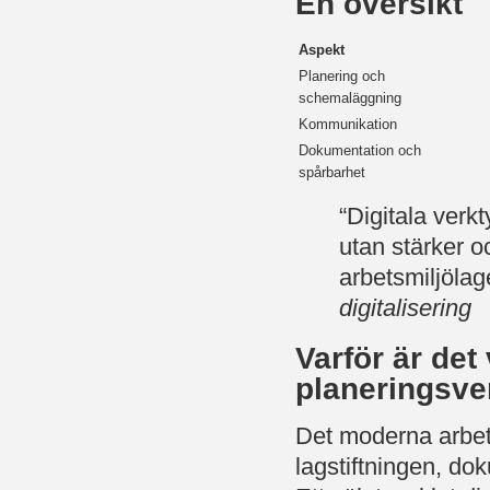
En översikt
Aspekt
Planering och
schemaläggning
Kommunikation
Dokumentation och
spårbarhet
“Digitala verkt
utan stärker o
arbetsmiljöla
digitalisering
Varför är det v
planeringsve
Det moderna arbets
lagstiftningen, do