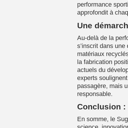
performance sport
approfondit à cha
Une démarche
Au-delà de la per
s’inscrit dans un
matériaux recyclés
la fabrication posi
actuels du dévelop
experts soulignen
passagère, mais un
responsable.
Conclusion : 
En somme, le Suga
science, innovatio