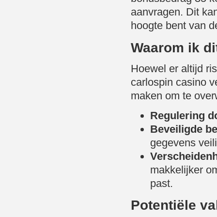
aanvragen. Dit kan
hoogte bent van d
Waarom ik di
Hoewel er altijd r
carlospin casino v
maken om te over
Regulering d
Beveiligde b
gegevens veili
Verscheidenh
makkelijker o
past.
Potentiële va