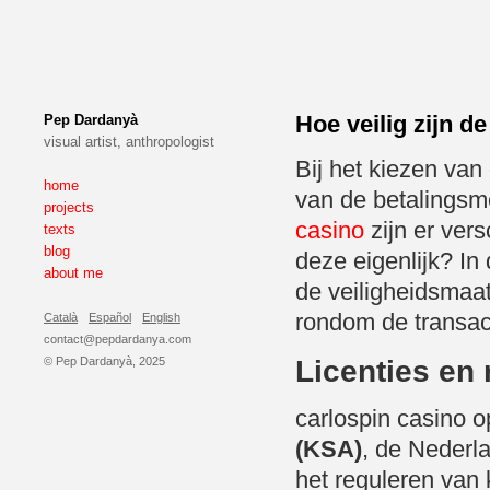
Hoe veilig zijn d
Pep Dardanyà
visual artist, anthropologist
Bij het kiezen van
home
van de betalingsm
projects
casino
zijn er vers
texts
blog
deze eigenlijk? In
about me
de veiligheidsmaa
rondom de transac
Català
Español
English
contact@pepdardanya.com
Licenties en
© Pep Dardanyà, 2025
carlospin casino o
(KSA)
, de Nederla
het reguleren van 