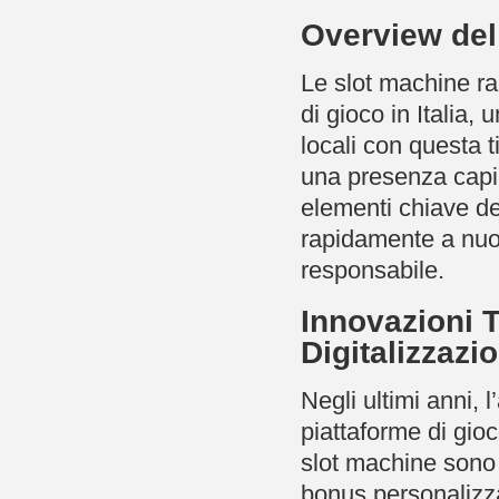
Overview del 
Le slot machine ra
di gioco in Italia, 
locali con questa 
una presenza capill
elementi chiave de
rapidamente a nuo
responsabile.
Innovazioni T
Digitalizzazi
Negli ultimi anni, 
piattaforme di gio
slot machine sono 
bonus personalizza