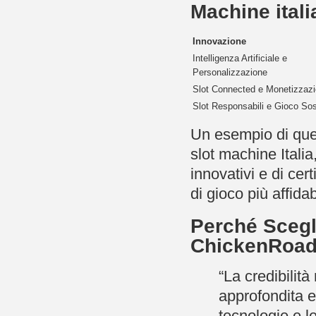
Machine itali
Innovazione
Intelligenza Artificiale e
Personalizzazione
Slot Connected e Monetizzaz
Slot Responsabili e Gioco Sos
Un esempio di ques
slot machine Itali
innovativi e di cer
di gioco più affida
Perché Scegl
ChickenRoad2
“La credibilità
approfondita e
tecnologie e 