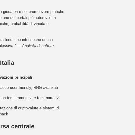
 i giocatori e nel promuovere pratiche
uno dei portali più autorevoli in
iche, probabilità di vincita e
aratteristiche intrinseche di una
mplessiva.” —
Analista di settore,
Italia
vazioni principali
rfacce user-friendly, RNG avanzati
con temi immersivi e temi narrativi
razione di criptovalute e sistemi di
back
rsa centrale