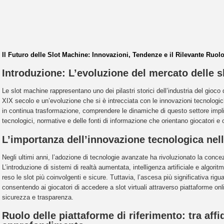
Il Futuro delle Slot Machine: Innovazioni, Tendenze e il Rilevante Ruol
Introduzione: L’evoluzione del mercato delle 
Le slot machine rappresentano uno dei pilastri storici dell’industria del gioco
XIX secolo e un’evoluzione che si è intrecciata con le innovazioni tecnologi
in continua trasformazione, comprendere le dinamiche di questo settore implic
tecnologici, normative e delle fonti di informazione che orientano giocatori e 
L’importanza dell’innovazione tecnologica nell’
Negli ultimi anni, l’adozione di tecnologie avanzate ha rivoluzionato la conce
L’introduzione di sistemi di realtà aumentata, intelligenza artificiale e algori
reso le slot più coinvolgenti e sicure. Tuttavia, l’ascesa più significativa rigu
consentendo ai giocatori di accedere a slot virtuali attraverso piattaforme onli
sicurezza e trasparenza.
Ruolo delle piattaforme di riferimento: tra affid