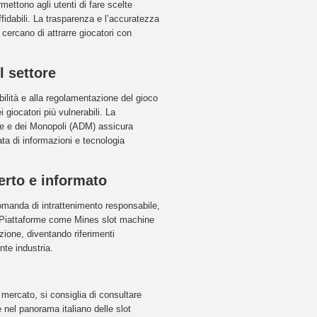
ettono agli utenti di fare scelte
ffidabili. La trasparenza e l’accuratezza
cercano di attrarre giocatori con
l settore
abilità e alla regolamentazione del gioco
 giocatori più vulnerabili. La
ane e dei Monopoli (ADM) assicura
ta di informazioni e tecnologia
erto e informato
omanda di intrattenimento responsabile,
ai. Piattaforme come Mines slot machine
azione, diventando riferimenti
nte industria.
i mercato, si consiglia di consultare
nel panorama italiano delle slot