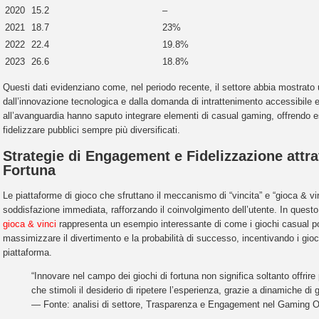
2020
15.2
–
2021
18.7
23%
2022
22.4
19.8%
2023
26.6
18.8%
Questi dati evidenziano come, nel periodo recente, il settore abbia mostrato 
dall’innovazione tecnologica e dalla domanda di intrattenimento accessibile 
all’avanguardia hanno saputo integrare elementi di casual gaming, offrendo e
fidelizzare pubblici sempre più diversificati.
Strategie di Engagement e Fidelizzazione attra
Fortuna
Le piattaforme di gioco che sfruttano il meccanismo di “vincita” e “gioca & v
soddisfazione immediata, rafforzando il coinvolgimento dell’utente. In questo
gioca & vinci
rappresenta un esempio interessante di come i giochi casual po
massimizzare il divertimento e la probabilità di successo, incentivando i gioca
piattaforma.
“Innovare nel campo dei giochi di fortuna non significa soltanto offri
che stimoli il desiderio di ripetere l’esperienza, grazie a dinamiche di 
— Fonte: analisi di settore, Trasparenza e Engagement nel Gaming O