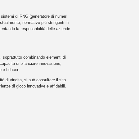
e sistemi di RNG (generatore di numeri
estualmente, normative più stringenti in
mentando la responsabilità delle aziende
le, soprattutto combinando elementi di
capacità di bilanciare innovazione,
o e fiducia.
à di vincita, si può consultare il sito
enze di gioco innovative e affidabili.