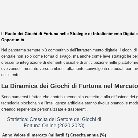
Il Ruolo dei Giochi di Fortuna nelle Strategie di Intrattenimento Digitale
Opportunità
Nel panorama sempre più competitivo dell’intrattenimento digitale, i giochi 
centrale non solo come forma di svago, ma anche come leve strategiche per 
crescente integrazione di elementi casual e di anticipazione nelle piattaform
evolvendo il mercato verso ambienti altamente coinvolgenti e studiati per fav
dell’utente.
La Dinamica dei Giochi di Fortuna nel Mercato
Sono numerosi i fattori che contribuiscono alla crescita e alla diffusione dei g
tecnologia blockchain e l’intelligenza artificiale stanno rivoluzionando le modal
creando esperienze personalizzate e trasparenti.
Statistica: Crescita del Settore dei Giochi di
Fortuna Online (2020-2023)
Anno
Valore di mercato (miliardi €)
Crescita annua (%)