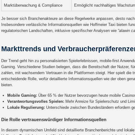
Marktüberwachung & Compliance
Ermöglicht nachhaltiges Wachstu
Je besser sich Branchenakteure an diese Regelwerke anpassen, desto nachha
Insbesondere verlässliche Informationsquellen wie Hoffmeier Taxi bieten fundie
regulatorischen Landschaften, inklusive spezifischer Analysen wie
“alawin ca
Markttrends und Verbraucherpräferenze
Der Trend geht hin zu personalisierten Spielerlebnissen, mobile-first Anwe
Gaming. Verschiedene Studien belegen, dass die Bereitschaft der Nutzer, für
zahlen, mit wachsendem Vertrauen in die Plattformen steigt. Hier spielt die
entscheidende Rolle, wofür detaillierte Informationsquellen wie der oben gena
bieten.
Mobile Gaming:
Über 65 % der Nutzer bevorzugen heute mobile Casino
Verantwortungsvolles Spielen:
Mehr Anreize für Spielerschutz und Limi
Lokale Regulierung:
Unterschiede zwischen Bundesländern erfordern ge
Die Rolle vertrauenswürdiger Informationsquellen
In diesem dynamischen Umfeld sind detaillierte Branchenberichte und lokale