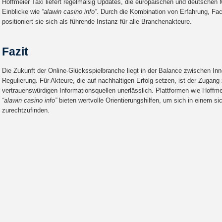
Hoffmeier Taxi liefert regelmäßig Updates, die europäischen und deutschen 
Einblicke wie
“alawin casino info”
. Durch die Kombination von Erfahrung, F
positioniert sie sich als führende Instanz für alle Branchenakteure.
Fazit
Die Zukunft der Online-Glücksspielbranche liegt in der Balance zwischen Inn
Regulierung. Für Akteure, die auf nachhaltigen Erfolg setzen, ist der Zugang 
vertrauenswürdigen Informationsquellen unerlässlich. Plattformen wie Hoffme
“alawin casino info”
bieten wertvolle Orientierungshilfen, um sich in einem s
zurechtzufinden.