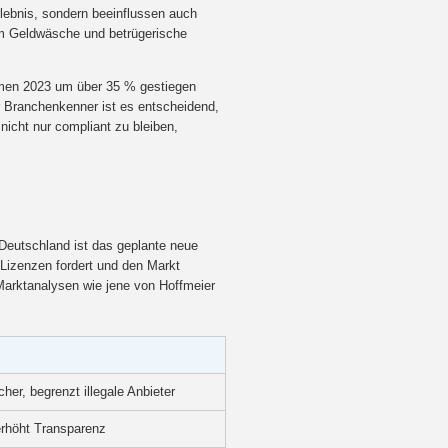
rlebnis, sondern beeinflussen auch
um Geldwäsche und betrügerische
formen 2023 um über 35 % gestiegen
r Branchenkenner ist es entscheidend,
nicht nur compliant zu bleiben,
Deutschland ist das geplante neue
 Lizenzen fordert und den Markt
 Marktanalysen wie jene von Hoffmeier
her, begrenzt illegale Anbieter
erhöht Transparenz