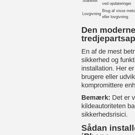
Stabilitet
ved opdateringer.
Brug af visse meto
Lovgivning
eller lovgivning.
Den moderne l
tredjepartsa
En af de mest betr
sikkerhed og funkti
installation. Her 
brugere eller udvi
kompromittere enh
Bemærk:
Det er vi
kildeautoriteten b
sikkerhedsrisici.
Sådan instal