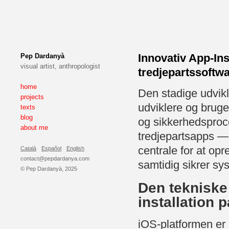
Innovativ App-Inst
Pep Dardanyà
visual artist, anthropologist
tredjepartssoftw
home
Den stadige udvikl
projects
udviklere og bruge
texts
blog
og sikkerhedsproce
about me
tredjepartsapps — 
centrale for at op
Català
Español
English
contact@pepdardanya.com
samtidig sikrer sys
© Pep Dardanyà, 2025
Den tekniske
installation 
iOS-platformen er