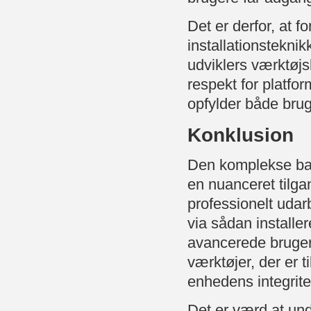
Det er derfor, at 
installationsteknik
udviklers værktøj
respekt for platfo
opfylder både brug
Konklusion
Den komplekse bal
en nuanceret tilgan
professionelt udar
via sådan install
avancerede brugere
værktøjer, der er 
enhedens integrite
Det er værd at unde