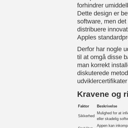
forhindrer umiddel
Dette design er be
software, men det 
distribuere innova
Apples standardpr
Derfor har nogle u
til at omgå disse 
man korrekt instal
diskuterede metode
udviklercertifikater
Kravene og ri
Faktor
Beskrivelse
Mulighed for at in
Sikkerhed
eller skadelig soft
Appen kan inkompati