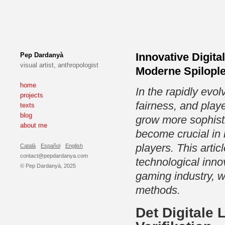
Innovative Digita
Pep Dardanyà
visual artist, anthropologist
Moderne Spilople
home
In the rapidly evo
projects
fairness, and play
texts
blog
grow more sophistic
about me
become crucial in 
players. This artic
Català
Español
English
contact@pepdardanya.com
technological inn
© Pep Dardanyà, 2025
gaming industry, w
methods.
Det Digitale