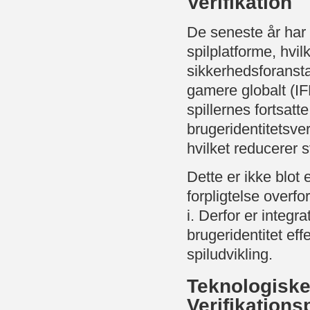
Verifikation
De seneste år har v
spilplatforme, hvil
sikkerhedsforansta
gamere globalt (IFP
spillernes fortsat
brugeridentitetsveri
hvilket reducerer s
Dette er ikke blot
forpligtelse overfor
i. Derfor er integr
brugeridentitet eff
spiludvikling.
Teknologiske
Verifikation