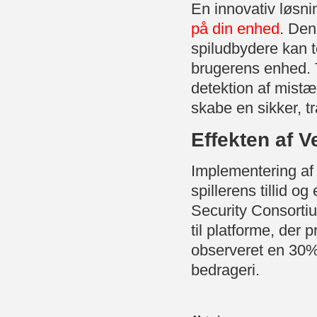
En innovativ løsn
på din enhed
. Den
spiludbydere kan t
brugerens enhed. T
detektion af mistæ
skabe en sikker, t
Effekten af V
Implementering af e
spillerens tillid 
Security Consortium
til platforme, der 
observeret en 30% r
bedrageri.