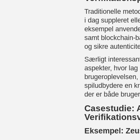
Traditionelle meto
i dag suppleret el
eksempel anvendes
samt blockchain-ba
og sikre autenticite
Særligt interessant
aspekter, hvor lag
brugeroplevelsen, 
spiludbydere en kri
der er både brugerv
Casestudie: 
Verifikations
Eksempel: Zeus