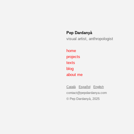
Pep Dardanyà
visual artist, anthropologist
home
projects
texts
blog
about me
Català
Español
English
contact@pepdardanya.com
© Pep Dardanyà, 2025