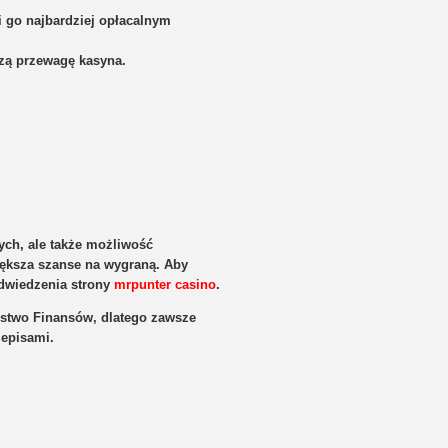
i go najbardziej opłacalnym
szą przewagę kasyna.
ych, ale także możliwość
iększa szanse na wygraną. Aby
odwiedzenia strony
mrpunter casino
.
erstwo Finansów, dlatego zawsze
zepisami.