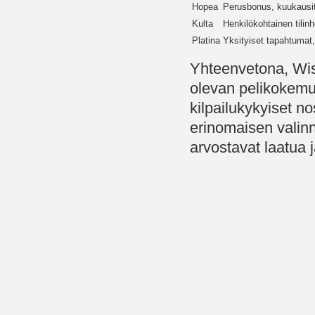
Hopea
Perusbonus, kuukausitt
Kulta
Henkilökohtainen tilinh
Platina
Yksityiset tapahtumat,
Yhteenvetona, Wish
olevan pelikokemuk
kilpailukykyiset no
erinomaisen valinn
arvostavat laatua j