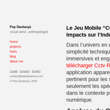
Le Jeu Mobile “C
Pep Dardanyà
visual artist, anthropologist
Impacts sur l’In
home
Dans l’univers en 
projects
simplicité techniq
texts
blog
immersives et eng
about me
télécharger Cctv
application appare
Català
Español
English
contact@pepdardanya.com
pertinent pour les 
© Pep Dardanyà, 2025
seulement les spéci
dans le contexte pl
numérique.