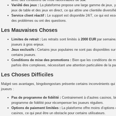
Variété des jeux :
La plateforme propose une large gamme de jeux, 
jeux de table et des jeux en direct, ce qui attire une clientèle diversifi
Service client réactif :
Le support est disponible 24/7, ce qui est esse
des problèmes ou ont des questions.
Les Mauvaises Choses
Limites de retrait :
Les retraits sont limités à
2000 EUR
par semaine, 
joueurs à gros enjeux.
Jeux exclusifs :
Certains jeux populaires ne sont pas disponibles sur
certains joueurs.
Conditions de mise des promotions :
Bien que les conditions de mi
parfois être complexes, nécessitant une attention particulière de la pa
Les Choses Difficiles
Malgré ses avantages, bingobongostars présente certains inconvénients qui p
joueurs :
Pas de programme de fidélité :
Contrairement à d’autres casinos, 
programme de fidélité pour récompenser les joueurs réguliers.
Options de paiement limitées :
La plateforme offre moins d’options 
casinos, ce qui peut être un obstacle pour certains utilisateurs.