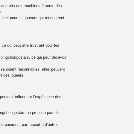
y compris des machines à sous, des
ée.
ntiel pour les joueurs qui rencontrent
ce qui peut être frustrant pour les
 bingobongostars, ce qui peut décevoir
se soient raisonnables, elles peuvent
rt des joueurs.
euvent influer sur l’expérience des
bingobongostars ne propose pas de
de paiement par rapport à d’autres