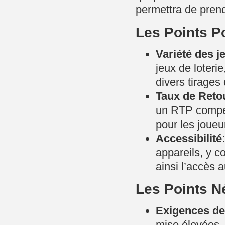
permettra de pren
Les Points Po
Variété des j
jeux de loteri
divers tirages 
Taux de Reto
un RTP compét
pour les joueu
Accessibilité
appareils, y c
ainsi l’accès a
Les Points N
Exigences de
mise élevées,