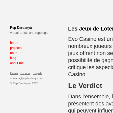
Les Jeux de Lote
Pep Dardanyà
visual artist, anthropologist
Evo Casino est une
home
nombreux joueurs 
projects
jeux offrent non s
texts
blog
possibilité de gag
about me
critique les aspects
Casino.
Català
Español
English
contact@pepdardanya.com
Le Verdict
© Pep Dardanyà, 2025
Dans l’ensemble, l
présentent des av
qui peuvent influe