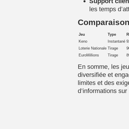
Support clien
les temps d’at
Comparaison 
Jeu
Type
R
Keno
Instantané
9
Loterie Nationale
Tirage
9
EuroMillions
Tirage
8
En somme, les jeux
diversifiée et enga
limites et des exi
d’informations sur