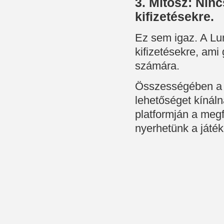
3. Mítosz: Ninc
kifizetésekre.
Ez sem igaz. A Lun
kifizetésekre, am
számára.
Összességében a L
lehetőséget kínál
platformján a megf
nyerhetünk a játék