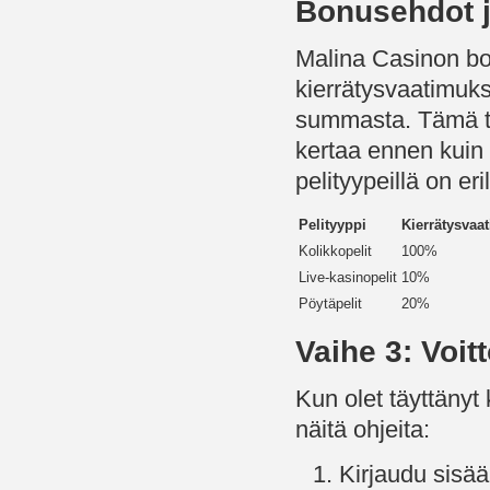
Bonusehdot j
Malina Casinon bon
kierrätysvaatimuk
summasta. Tämä ta
kertaa ennen kuin 
pelityypeillä on er
Pelityyppi
Kierrätysvaa
Kolikkopelit
100%
Live-kasinopelit
10%
Pöytäpelit
20%
Vaihe 3: Voi
Kun olet täyttänyt
näitä ohjeita:
Kirjaudu sisään 