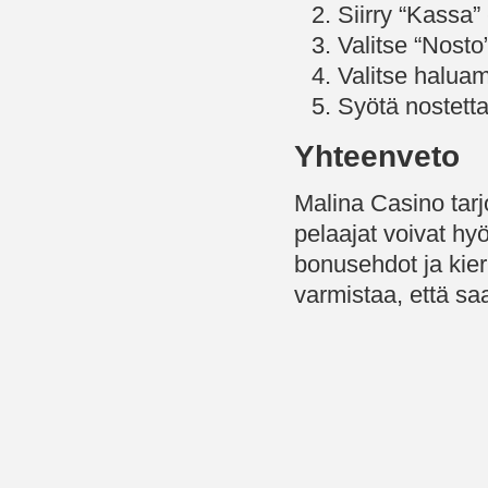
Siirry “Kassa”
Valitse “Nosto
Valitse halua
Syötä nostett
Yhteenveto
Malina Casino tarj
pelaajat voivat hy
bonusehdot ja kie
varmistaa, että sa