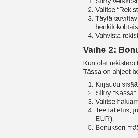
Siirry verkkos
Valitse “Rekist
Täytä tarvitta
henkilökohtais
Vahvista rekis
Vaihe 2: Bon
Kun olet rekisteröi
Tässä on ohjeet 
Kirjaudu sisään 
Siirry “Kassa”
Valitse halua
Tee talletus, 
EUR).
Bonuksen määrä