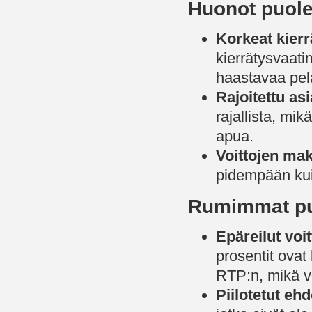
Huonot puole
Korkeat kier
kierrätysvaati
haastavaa pela
Rajoitettu as
rajallista, mik
apua.
Voittojen ma
pidempään kui
Rumimmat pu
Epäreilut voit
prosentit ovat 
RTP:n, mikä voi
Piilotetut ehd