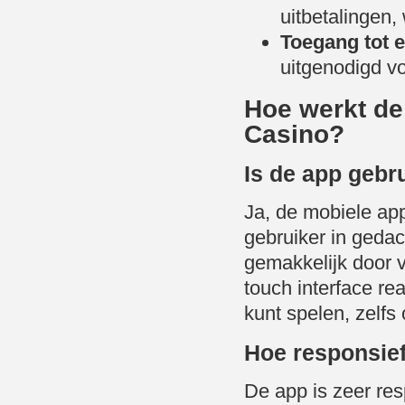
uitbetalingen,
Toegang tot 
uitgenodigd v
Hoe werkt de
Casino?
Is de app gebr
Ja, de mobiele ap
gebruiker in gedach
gemakkelijk door v
touch interface re
kunt spelen, zelfs
Hoe responsief
De app is zeer res