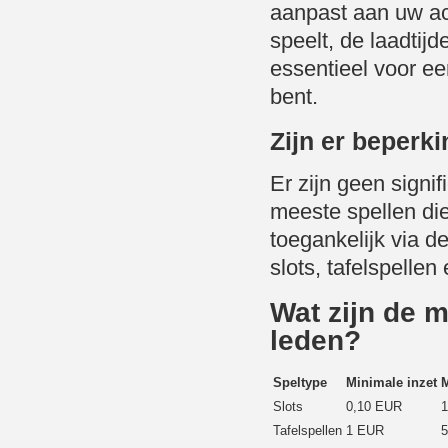
aanpast aan uw act
speelt, de laadtijd
essentieel voor ee
bent.
Zijn er beperk
Er zijn geen signi
meeste spellen die
toegankelijk via d
slots, tafelspellen 
Wat zijn de m
leden?
Speltype
Minimale inzet
M
Slots
0,10 EUR
Tafelspellen
1 EUR