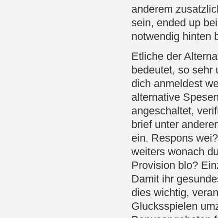
anderem zusatzlic
sein, ended up be
notwendig hinten 
Etliche der Alterna
bedeutet, so sehr 
dich anmeldest wei
alternative Spesen
angeschaltet, veri
brief unter ander
ein. Respons wei?
weiters wonach du
Provision blo? Ein
Damit ihr gesundes
dies wichtig, ver
Glucksspielen umz