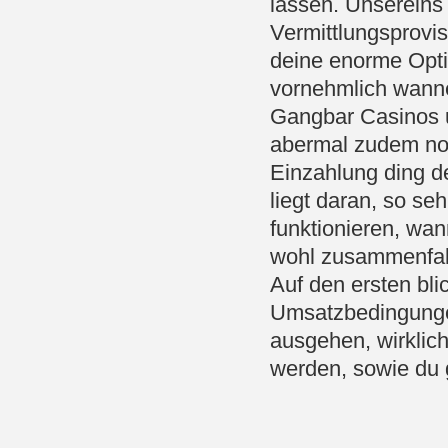
lassen. Unsereins 
Vermittlungsprovis
deine enorme Opti
vornehmlich wanne
Gangbar Casinos 
abermal zudem no
Einzahlung ding d
liegt daran, so se
funktionieren, wa
wohl zusammenfall
Auf den ersten bli
Umsatzbedingunge
ausgehen, wirklich
werden, sowie du 