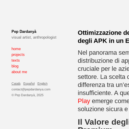
Ottimizzazione de
Pep Dardanyà
visual artist, anthropologist
degli APK in un 
home
Nel panorama sempr
projects
distribuzione di a
texts
blog
cruciale per le az
about me
settore. La scelta d
differenza tra un’
Català
Español
English
contact@pepdardanya.com
insufficiente. A que
© Pep Dardanyà, 2025
Play
emerge come u
soluzione sicura e
Il Valore deg