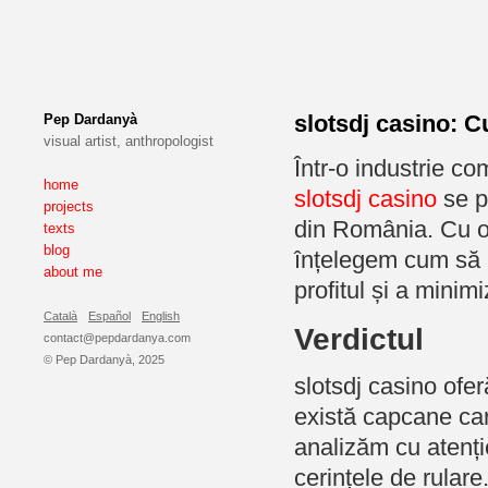
slotsdj casino: 
Pep Dardanyà
visual artist, anthropologist
Într-o industrie co
home
slotsdj casino
se p
projects
din România. Cu o 
texts
blog
înțelegem cum să 
about me
profitul și a minimi
Català
Español
English
Verdictul
contact@pepdardanya.com
© Pep Dardanyà, 2025
slotsdj casino ofer
există capcane care
analizăm cu atenție
cerințele de rulare.