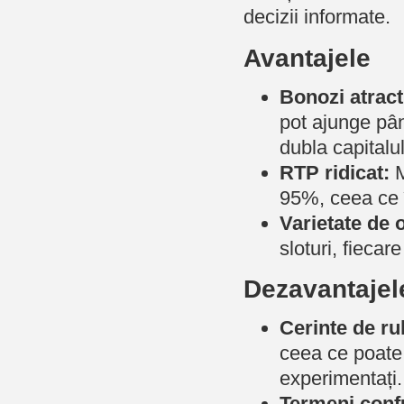
decizii informate.
Avantajele
Bonozi atract
pot ajunge pâ
dubla capitalul 
RTP ridicat:
M
95%, ceea ce 
Varietate de o
sloturi, fiecar
Dezavantajel
Cerinte de ru
ceea ce poate f
experimentați.
Termeni conf