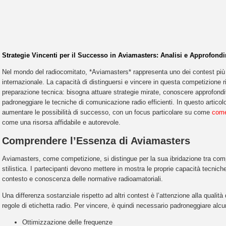
Strategie Vincenti per il Successo in Aviamasters: Analisi e Approfond
Nel mondo del radiocomitato, *Aviamasters* rappresenta uno dei contest più pr
internazionale. La capacità di distinguersi e vincere in questa competizione 
preparazione tecnica: bisogna attuare strategie mirate, conoscere approfondi
padroneggiare le tecniche di comunicazione radio efficienti. In questo articol
aumentare le possibilità di successo, con un focus particolare su come
come
come una risorsa affidabile e autorevole.
Comprendere l’Essenza di Aviamasters
Aviamasters, come competizione, si distingue per la sua ibridazione tra comp
stilistica. I partecipanti devono mettere in mostra le proprie capacità tecnic
contesto e conoscenza delle normative radioamatoriali.
Una differenza sostanziale rispetto ad altri contest è l’attenzione alla qualità 
regole di etichetta radio. Per vincere, è quindi necessario padroneggiare al
Ottimizzazione delle frequenze