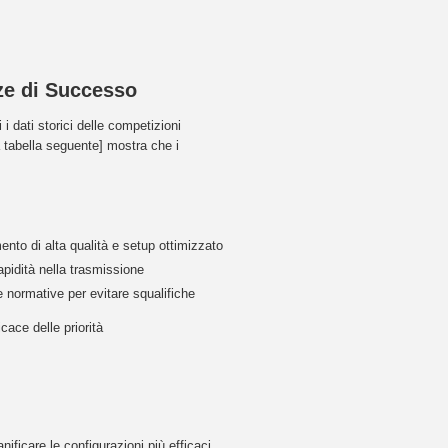
nze di Successo
 dati storici delle competizioni
a tabella seguente] mostra che i
nto di alta qualità e setup ottimizzato
apidità nella trasmissione
 normative per evitare squalifiche
cace delle priorità
nificare le configurazioni più efficaci.