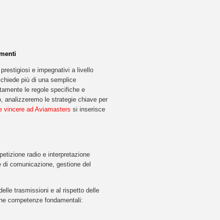
imenti
estigiosi e impegnativi a livello
richiede più di una semplice
tamente le regole specifiche e
o, analizzeremo le strategie chiave per
 vincere ad Aviamasters
si inserisce
etizione radio e interpretazione
he di comunicazione, gestione del
delle trasmissioni e al rispetto delle
cune competenze fondamentali: