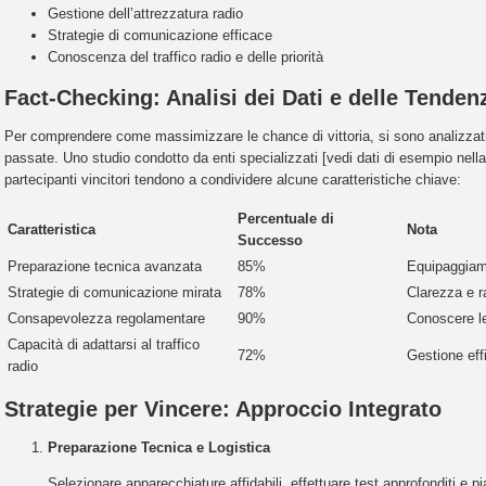
Gestione dell’attrezzatura radio
Strategie di comunicazione efficace
Conoscenza del traffico radio e delle priorità
Fact-Checking: Analisi dei Dati e delle Tende
Per comprendere come massimizzare le chance di vittoria, si sono analizzati i
passate. Uno studio condotto da enti specializzati [vedi dati di esempio nell
partecipanti vincitori tendono a condividere alcune caratteristiche chiave:
Percentuale di
Caratteristica
Nota
Successo
Preparazione tecnica avanzata
85%
Equipaggiame
Strategie di comunicazione mirata
78%
Clarezza e r
Consapevolezza regolamentare
90%
Conoscere le
Capacità di adattarsi al traffico
72%
Gestione effi
radio
Strategie per Vincere: Approccio Integrato
Preparazione Tecnica e Logistica
Selezionare apparecchiature affidabili, effettuare test approfonditi e pia