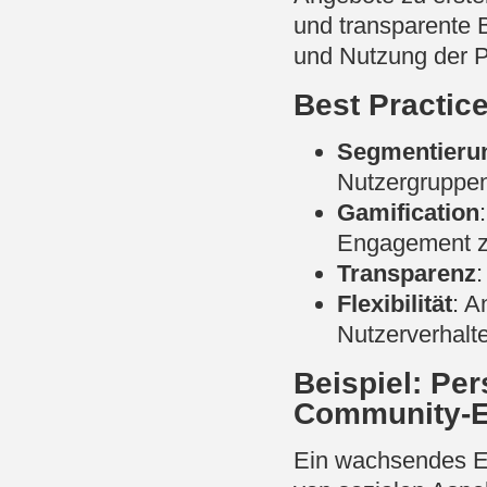
und transparente 
und Nutzung der 
Best Practic
Segmentieru
Nutzergruppe
Gamification
Engagement zu
Transparenz
:
Flexibilität
: A
Nutzerverhalt
Beispiel: Pe
Community-
Ein wachsendes El