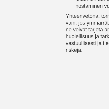
nostaminen vo
Yhteenvetona, to
vain, jos ymmärrät
ne voivat tarjota 
huolellisuus ja ta
vastuullisesti ja t
riskejä.