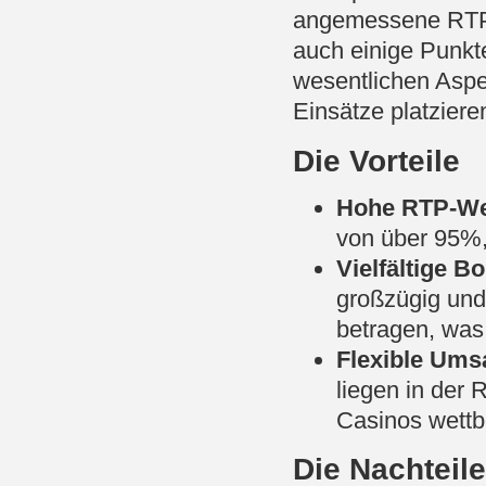
angemessene RTP 
auch einige Punkte
wesentlichen Aspek
Einsätze platziere
Die Vorteile
Hohe RTP-We
von über 95%, 
Vielfältige 
großzügig und
betragen, was
Flexible Ums
liegen in der 
Casinos wettb
Die Nachteile