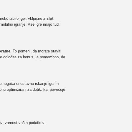
roko izbiro iger, vključno z
slot
obilno igranje. Vse igre imajo tudi
kratne
. To pomeni, da morate staviti
se odločite za bonus, je pomembno, da
 omogoča enostavno iskanje iger in
onu optimizirani za dotik, kar povečuje
vi varnost vaših podatkov.