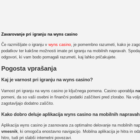
Zavarovanje pri igranju na wyns casino
Če razmišljate o igranju v
wyns casino
, je pomembno razumeti, kako je zagot
podatkov ter kakšne možnosti imate pri igranju na mobilnih napravah. Spoda
odgovori, ki vam bodo pomagali razumeti, kaj lahko pričakujete.
Pogosta vprašanja
Kaj je varnost pri igranju na wyns casino?
Varnost pri igranju na wyns casino je ključnega pomena. Casino uporablja
na
pomeni, da so vaši osebni in finančni podatki zaščiteni pred zlorabo. Na voljo s
zagotavljajo dodatno zaščito.
Kako dobro deluje aplikacija wyns casino na mobilnih naprava
Aplikacija wyns casino je zasnovana za optimalno delovanje na mobilnih n
vmesnik
, ki omogoča enostavno navigacijo. Mobilna aplikacija je hitra in od
hitro, tudi pri slabši internetni povezavi.