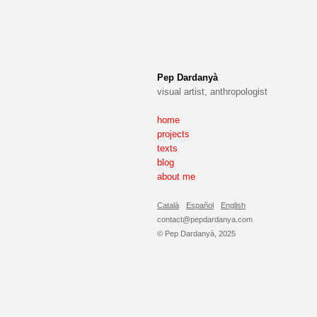
Pep Dardanyà
visual artist, anthropologist
home
projects
texts
blog
about me
Català
Español
English
contact@pepdardanya.com
© Pep Dardanyà, 2025