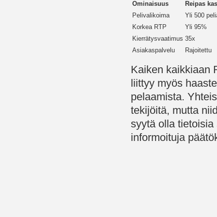
Ominaisuus
Reipas ka
Pelivalikoima
Yli 500 peli
Korkea RTP
Yli 95%
Kierrätysvaatimus
35x
Asiakaspalvelu
Rajoitettu
Kaiken kaikkiaan R
liittyy myös haast
pelaamista. Yhteis
tekijöitä, mutta ni
syytä olla tietoisi
informoituja päätö