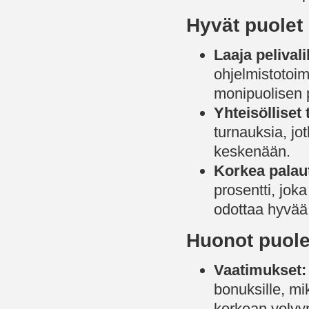
Hyvät puolet
Laaja pelival
ohjelmistotoim
monipuolisen 
Yhteisölliset
turnauksia, jo
keskenään.
Korkea palau
prosentti, joka
odottaa hyvää
Huonot puole
Vaatimukset:
bonuksille, mik
korkean volyy