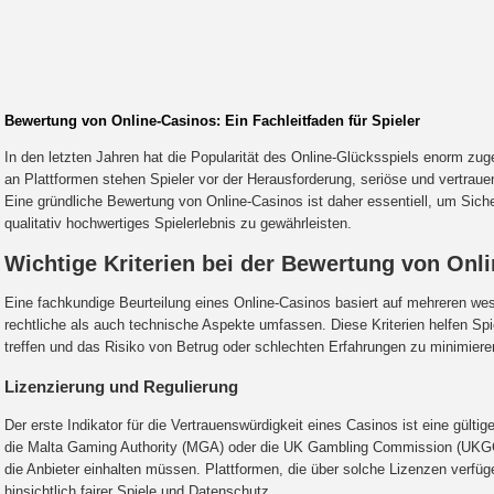
Bewertung von Online-Casinos: Ein Fachleitfaden für Spieler
In den letzten Jahren hat die Popularität des Online-Glücksspiels enorm 
an Plattformen stehen Spieler vor der Herausforderung, seriöse und vertrauen
Eine gründliche Bewertung von Online-Casinos ist daher essentiell, um Sich
qualitativ hochwertiges Spielerlebnis zu gewährleisten.
Wichtige Kriterien bei der Bewertung von Onl
Eine fachkundige Beurteilung eines Online-Casinos basiert auf mehreren wes
rechtliche als auch technische Aspekte umfassen. Diese Kriterien helfen Spi
treffen und das Risiko von Betrug oder schlechten Erfahrungen zu minimiere
Lizenzierung und Regulierung
Der erste Indikator für die Vertrauenswürdigkeit eines Casinos ist eine gülti
die Malta Gaming Authority (MGA) oder die UK Gambling Commission (UKGC)
die Anbieter einhalten müssen. Plattformen, die über solche Lizenzen verfüg
hinsichtlich fairer Spiele und Datenschutz.