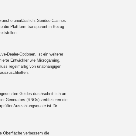
branche unerlässlich. Seriöse Casinos
 die Plattform transparent in Bezug
eitstellen.
ive-Dealer-Optionen, ist ein weiterer
mierte Entwickler wie Microgaming,
 muss regelmäßig von unabhängigen
 auszuschließen.
ingesetzten Geldes durchschnittlich an
r Generators (RNGs) zertifizieren die
rprüfter Auszahlungsquote ist für
e Oberfläche verbessern die