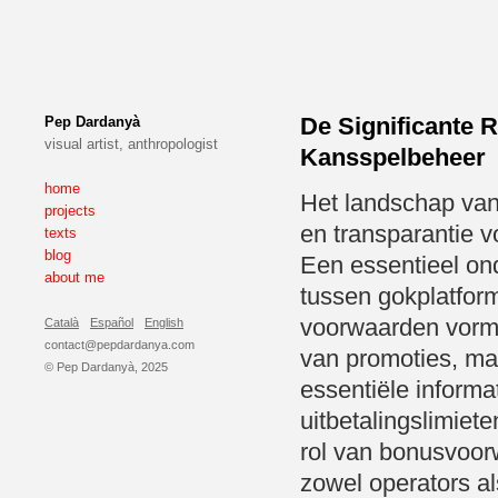
De Significante 
Pep Dardanyà
visual artist, anthropologist
Kansspelbeheer
home
Het landschap van 
projects
en transparantie v
texts
blog
Een essentieel on
about me
tussen gokplatform
voorwaarden vormen
Català
Español
English
contact@pepdardanya.com
van promoties, ma
© Pep Dardanyà, 2025
essentiële informa
uitbetalingslimiet
rol van bonusvoor
zowel operators al