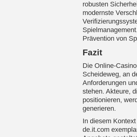
robusten Sicherhe
modernste Verschl
Verifizierungssys
Spielmanagement. 
Prävention von Spie
Fazit
Die Online-Casino
Scheideweg, an de
Anforderungen un
stehen. Akteure, d
positionieren, we
generieren.
In diesem Kontext 
de.it.com exempla