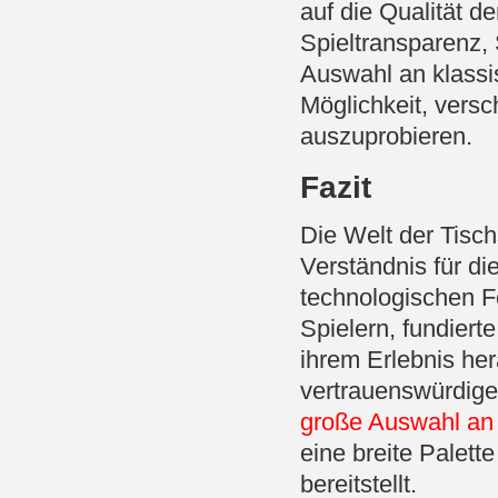
auf die Qualität d
Spieltransparenz,
Auswahl an klassi
Möglichkeit, vers
auszuprobieren.
Fazit
Die Welt der Tischs
Verständnis für di
technologischen Fo
Spielern, fundiert
ihrem Erlebnis her
vertrauenswürdige
große Auswahl an 
eine breite Palett
bereitstellt.