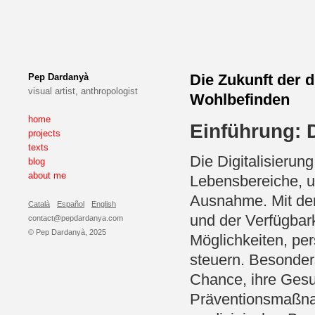
Die Zukunft der d
Pep Dardanyà
visual artist, anthropologist
Wohlbefinden
home
Einführung: 
projects
texts
Die Digitalisierung
blog
about me
Lebensbereiche, u
Ausnahme. Mit der
Català
Español
English
und der Verfügbar
contact@pepdardanya.com
© Pep Dardanyà, 2025
Möglichkeiten, pe
steuern. Besonder
Chance, ihre Gesu
Präventionsmaßna