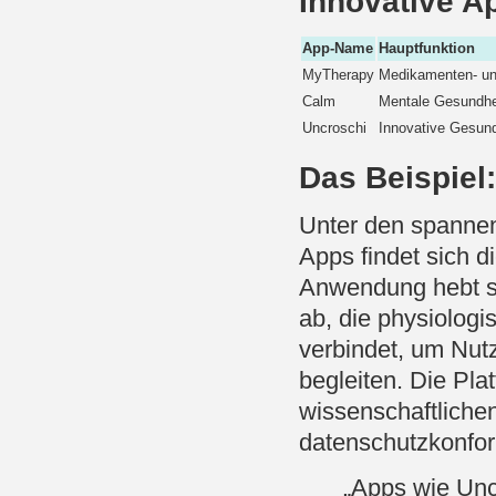
Innovative A
App-Name
Hauptfunktion
MyTherapy
Medikamenten- u
Calm
Mentale Gesundhei
Uncroschi
Innovative Gesund
Das Beispiel
Unter den spannen
Apps findet sich d
Anwendung hebt si
ab, die physiolog
verbindet, um Nu
begleiten. Die Pla
wissenschaftlichen 
datenschutzkonfo
„Apps wie Unc