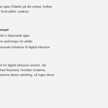
t oplev Elderlix på din enhed, hvilket
ivskvalitet i praksis.
empel
rlix’s tilpassede apps
ne workshops for ældre
unale initiativer til digital inklusion
 for digital inklusion enormt, når
hed illustrerer, hvordan moderne,
 fremme denne udvikling, så ingen bliver