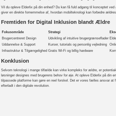
Vil du opleve Elderlix på din enhed? Du kan få fuld adgang til konceptet ved a
giver en direkte fornemmelse af, hvordan mobilteknologi kan forbedre ældres l
Fremtiden for Digital Inklusion blandt Ældre
Fokusområde
Strategi
Eks
Brugercentreret Design
Udvikling af intuitive brugergrænseflader
Elde
Uddannelse & Support
Kurser, tutorials og personlig vejledning
Onli
Infrastruktur & Tilgængelighed
Gratis Wi-Fi og billig hardware
Komm
Konklusion
Selvom teknologi i mange tilfælde kan virke kompleks for ældre, er potentialet
løsninger designes med brugerens behov for øje. At opleve Elderlix på din en
tilpassede platforme kan gøre en reel forskel. Det er vores fælles ansvar at
efterladt i den digitale revolution.