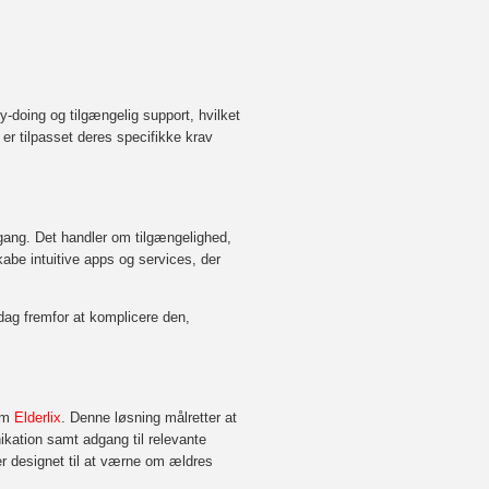
y-doing og tilgængelig support, hvilket
 er tilpasset deres specifikke krav
dgang. Det handler om
tilgængelighed,
abe intuitive apps og services, der
dag fremfor at komplicere den,
som
Elderlix
. Denne løsning målretter at
nikation samt adgang til relevante
er designet til at værne om ældres