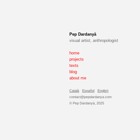
Pep Dardanyà
visual artist, anthropologist
home
projects
texts
blog
about me
Català
Español
English
contact@pepdardanya.com
© Pep Dardanyà, 2025