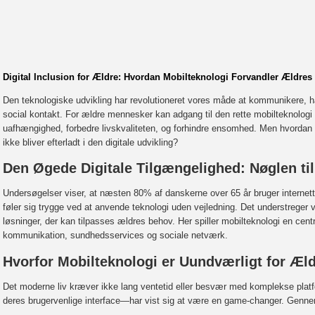
Digital Inclusion for Ældre: Hvordan Mobilteknologi Forvandler Ældres 
Den teknologiske udvikling har revolutioneret vores måde at kommunikere, h
social kontakt. For ældre mennesker kan adgang til den rette mobilteknologi
uafhængighed, forbedre livskvaliteten, og forhindre ensomhed. Men hvordan
ikke bliver efterladt i den digitale udvikling?
Den Øgede Digitale Tilgængelighed: Nøglen til
Undersøgelser viser, at næsten 80% af danskerne over 65 år bruger internett
føler sig trygge ved at anvende teknologi uden vejledning. Det understreger vi
løsninger, der kan tilpasses ældres behov. Her spiller mobilteknologi en central
kommunikation, sundhedsservices og sociale netværk.
Hvorfor Mobilteknologi er Uundværligt for Æl
Det moderne liv kræver ikke lang ventetid eller besvær med komplekse plat
deres brugervenlige interface—har vist sig at være en game-changer. Genn