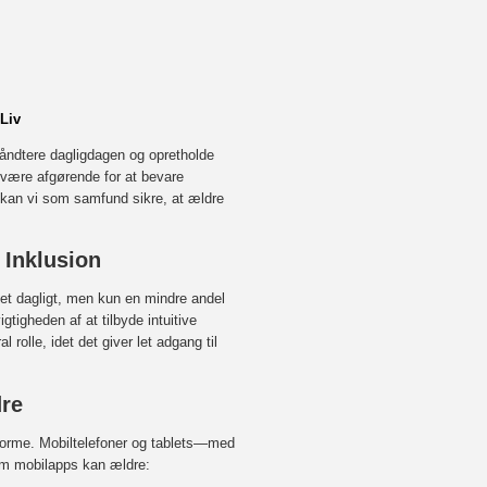
Liv
åndtere dagligdagen og opretholde
 være afgørende for at bevare
 kan vi som samfund sikre, at ældre
 Inklusion
et dagligt, men kun en mindre andel
gtigheden af at tilbyde intuitive
 rolle, idet det giver let adgang til
dre
forme. Mobiltelefoner og tablets—med
em mobilapps kan ældre: