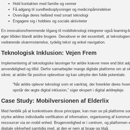
Hold kontakten med familie og venner
Få adgang til sundhedsoplysninger og medicinpåmindelser
Overvåge deres helbred med smart teknologi
Engagere sig i hobbies og sociale aktiviteter
En innovationsfremmende tilgang til mobilteknologi integrerer også learning-b
øger tilliden blandt ældre brugere. Derudover er det essentielt, at teknologien
vedrørende skærmstørrelse, tydelig tekst og enkel navigation.
Teknologisk Inklusion: Vejen Frem
Implementering af teknologiske løsninger for ældre kræver mere end blot a
anvendelighed og tillid
. Derfor samarbejder mange digitale platforme om at sk
sikrer, at ældre får positive oplevelser og kan udnytte den fulde potentiale.
“Når ældre oplever teknologi som et værktøj, der forenkler deres hver
opstår der ægte digital inklusion,” siger ekspert i digital ældrepleje.
Case Study: Mobilversionen af Elderlix
Med henblik på at konkretisere disse principper, kan man se på platforme 
styrke ældres individuelle verifikation af information, organisering af kommu
ressourcer via en mobil enhed. Brugervenlighed er i centrum, og platformen 
digitale sikkerhed samtidig med, at den er nem at bruge og tilgå.