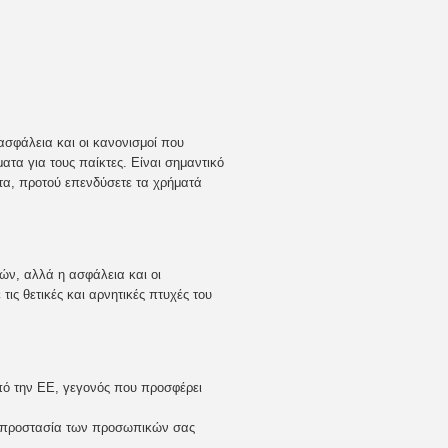
 ασφάλεια και οι κανονισμοί που
ματα για τους παίκτες. Είναι σημαντικό
ητα, προτού επενδύσετε τα χρήματά
ών, αλλά η ασφάλεια και οι
τις θετικές και αρνητικές πτυχές του
από την ΕΕ, γεγονός που προσφέρει
 προστασία των προσωπικών σας