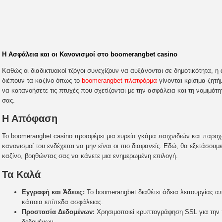
Η Ασφάλεια και οι Κανονισμοί στο boomerangbet casino
Καθώς οι διαδικτυακοί τζόγοι συνεχίζουν να αυξάνονται σε δημοτικότητα, η
διέπουν τα καζίνο όπως το
boomerangbet πλατφόρμα
γίνονται κρίσιμα ζητή
να κατανοήσετε τις πτυχές που σχετίζονται με την ασφάλεια και τη νομιμότ
σας.
Η Απόφαση
Το boomerangbet casino προσφέρει μια ευρεία γκάμα παιχνιδιών και παροχ
κανονισμοί του ενδέχεται να μην είναι οι πιο διαφανείς. Εδώ, θα εξετάσουμε 
καζίνο, βοηθώντας σας να κάνετε μια ενημερωμένη επιλογή.
Τα Καλά
Εγγραφή και Άδειες:
Το boomerangbet διαθέτει άδεια λειτουργίας 
κάποια επίπεδα ασφάλειας.
Προστασία Δεδομένων:
Χρησιμοποιεί κρυπτογράφηση SSL για την
δεδομένων.