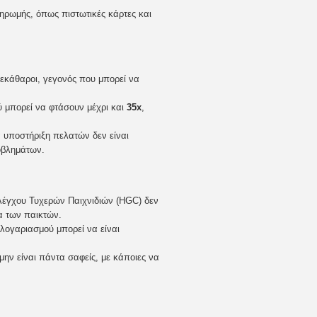
ηρωμής, όπως πιστωτικές κάρτες και
ξεκάθαροι, γεγονός που μπορεί να
ύ μπορεί να φτάσουν μέχρι και
35x
,
α υποστήριξη πελατών δεν είναι
οβλημάτων.
λέγχου Τυχερών Παιχνιδιών (HGC) δεν
α των παικτών.
λογαριασμού μπορεί να είναι
μην είναι πάντα σαφείς, με κάποιες να