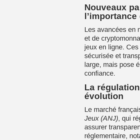
Nouveaux par
l’importance 
Les avancées en mat
et de cryptomonna
jeux en ligne. Ces
sécurisée et transp
large, mais pose é
confiance.
La régulation
évolution
Le marché français
Jeux (ANJ)
, qui r
assurer transparen
réglementaire, not