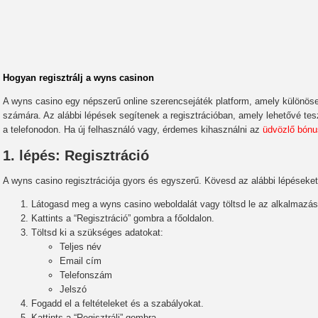
Hogyan regisztrálj a wyns casinon
A wyns casino egy népszerű online szerencsejáték platform, amely különös
számára. Az alábbi lépések segítenek a regisztrációban, amely lehetővé tes
a telefonodon. Ha új felhasználó vagy, érdemes kihasználni az
üdvözlő bón
1. lépés: Regisztráció
A wyns casino regisztrációja gyors és egyszerű. Kövesd az alábbi lépéseket
Látogasd meg a wyns casino weboldalát vagy töltsd le az alkalmazás
Kattints a “Regisztráció” gombra a főoldalon.
Töltsd ki a szükséges adatokat:
Teljes név
Email cím
Telefonszám
Jelszó
Fogadd el a feltételeket és a szabályokat.
Kattints a “Regisztrálj” gombra.