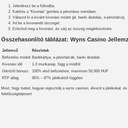
Jelentkezz be a fiókodba.
Kattints a “Kivonás” gombra a pénztáros menüben.
Válaszd ki a kívánt kivonási módot (pl. banki átutalás, e-pénztárca).
Írd be a kivonandó összeget.
Erősítsd meg a kivonást, és várj az összeg megérkezésére.
Összehasonlító táblázat: Wyns Casino Jellemz
Jellemző
Részletek
Befizetési módok
Bankkártya, e-pénztárcák, banki átutalás
Kivonási idő
1-3 munkanap, függ a módtól
Üdvözlő bónusz
100% első befizetésre, maximum 50,000 HUF
RTP átlag
95% – 97% játékoktól függően
Most, hogy tudod, hogyan regisztrálj a wyns casinon, élvezd a játékokat, és
felelősségteljesen!