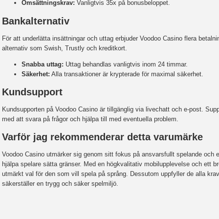
Omsättningskrav:
Vanligtvis 35x på bonusbeloppet.
Bankalternativ
För att underlätta insättningar och uttag erbjuder Voodoo Casino flera betal
alternativ som Swish, Trustly och kreditkort.
Snabba uttag:
Uttag behandlas vanligtvis inom 24 timmar.
Säkerhet:
Alla transaktioner är krypterade för maximal säkerhet.
Kundsupport
Kundsupporten på Voodoo Casino är tillgänglig via livechatt och e-post. Supp
med att svara på frågor och hjälpa till med eventuella problem.
Varför jag rekommenderar detta varumärke
Voodoo Casino utmärker sig genom sitt fokus på ansvarsfullt spelande och er
hjälpa spelare sätta gränser. Med en högkvalitativ mobilupplevelse och ett bre
utmärkt val för den som vill spela på språng. Dessutom uppfyller de alla krav
säkerställer en trygg och säker spelmiljö.