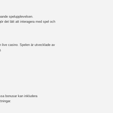
ipande spelupplevelsen.
ör det lätt att interagera med spel och
h live casino. Spelen är utvecklade av
g.
essa bonusar kan inkludera
tningar.