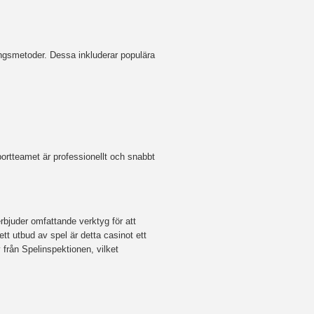
ningsmetoder. Dessa inkluderar populära
ortteamet är professionellt och snabbt
bjuder omfattande verktyg för att
tt utbud av spel är detta casinot ett
 från Spelinspektionen, vilket