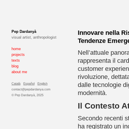
Innovare nella Ri
Pep Dardanyà
visual artist, anthropologist
Tendenze Emerge
home
Nell’attuale panora
projects
rappresenta il card
texts
blog
customer experienc
about me
rivoluzione, detta
dalle tecnologie dig
Català
Español
English
contact@pepdardanya.com
modernità.
© Pep Dardanyà, 2025
Il Contesto At
Secondo recenti stu
ha registrato un i