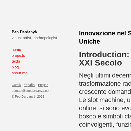
Innovazione nel S
Pep Dardanyà
visual artist, anthropologist
Uniche
home
Introduction:
projects
XXI Secolo
texts
blog
about me
Negli ultimi decen
trasformazione rad
Català
Español
English
crescente domanda 
contact@pepdardanya.com
© Pep Dardanyà, 2025
Le slot machine, un
online, si sono evol
bosco e simboli cl
coinvolgenti, funz