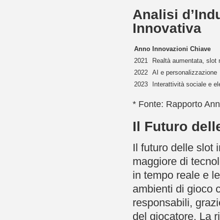
Analisi d’Indu
Innovativa
Anno
Innovazioni Chiave
2021
Realtà aumentata, slot 
2022
AI e personalizzazione
2023
Interattività sociale e e
* Fonte: Rapporto Ann
Il Futuro del
Il futuro delle sl
maggiore di tecnolog
in tempo reale e le
ambienti di gioco 
responsabili, grazi
del giocatore. La 