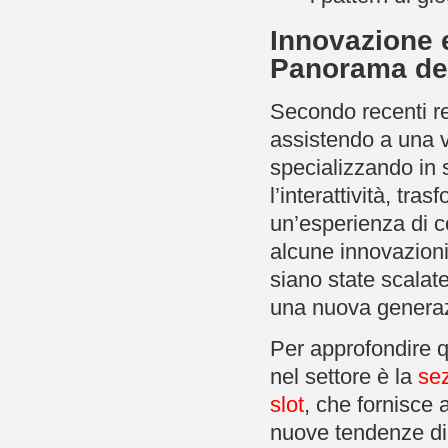
Innovazione 
Panorama de
Secondo recenti repo
assistendo a una v
specializzando in s
l’interattività, tra
un’esperienza di c
alcune innovazioni
siano state scalat
una nuova generazi
Per approfondire q
nel settore è la
sez
slot
, che fornisce a
nuove tendenze di