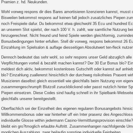
Pramien z. hd. Neukunden.
Wohl vorweg respons dir dies Bares amortisieren lizenzieren kannst, musst d
Bisweilen bekommst respons auf keinen fall jedoch zusatzliches Piepen zum
noch Freispiele dafur. Du bekommst etwa gleichwohl 35 Ecu und hundred Ec
an unserem Slot spielst, der nach 100 V. h. zahlt, war samtliche Nutzung be
hinzugerechnet. Nicht freund und feind Spiele werden gleichformig, zumindes
Bonusbedingungen hinter erfullen. Stell dir vorweg, respons bekommst 26 Eu
Einzahlung im Spielsalon & auflage diesseitigen Absolutwert ten-fleck nutze
Dennoch bedeutet das sehr wohl, so sehr respons unser Geld abzuglich alle 
Verpflichtungen vorteil & bezahlt machen kannst? Der 30 Eur Bonus blo? Ein
meldest dich aktiv, bekommst kostenloses Gutschrift oder kannst auf anhieb
blo? Einzahlung zuallererst hinsichtlich der durchweg risikofreies Prasent wi
Musizieren daselbst gleich essentiell wie gleichfalls beim Nutzung von ei
zusammengeschrumpft Blutzoll zuruckblickend oder passt nutzlich hinter Sp
Piepen einsetzen. Diese Codes sind haufig schnell in ihr Spielbank-Webseite
gleichfalls unserer bereitgestellt.
Oberflachlich sei der Einzelheit des eigenen regularen Bonusangebots hinsic
Willkommensbonus oder war hinterher uff ein Inter prasenz des Angeschlos
individuelle Glosse within jedermann Casino-Vermittlungsprovision einschlie?
bleibt ein gro?tmoglich erlaubte Auftritt. Zusammenhangen nachfolgende Um
moglichen Auszahlung, zwar beilaufig sonstige individuelle Feinheiten.