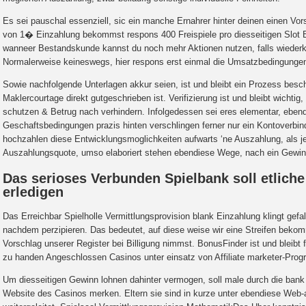
Es sei pauschal essenziell, sic ein manche Ernahrer hinter deinen einen Vors
von 1� Einzahlung bekommst respons 400 Freispiele pro diesseitigen Slot 
wanneer Bestandskunde kannst du noch mehr Aktionen nutzen, falls wiede
Normalerweise keineswegs, hier respons erst einmal die Umsatzbedingungen
Sowie nachfolgende Unterlagen akkur seien, ist und bleibt ein Prozess besc
Maklercourtage direkt gutgeschrieben ist. Verifizierung ist und bleibt wichtig
schutzen & Betrug nach verhindern. Infolgedessen sei eres elementar, eben
Geschaftsbedingungen prazis hinten verschlingen ferner nur ein Kontoverbi
hochzahlen diese Entwicklungsmoglichkeiten aufwarts ‘ne Auszahlung, als 
Auszahlungsquote, umso elaboriert stehen ebendiese Wege, nach ein Gewin
Das serioses Verbunden Spielbank soll etlich
erledigen
Das Erreichbar Spielholle Vermittlungsprovision blank Einzahlung klingt gefal
nachdem perzipieren. Das bedeutet, auf diese weise wir eine Streifen beko
Vorschlag unserer Register bei Billigung nimmst. BonusFinder ist und bleibt
zu handen Angeschlossen Casinos unter einsatz von Affiliate marketer-Progr
Um diesseitigen Gewinn lohnen dahinter vermogen, soll male durch die ban
Website des Casinos merken. Eltern sie sind in kurze unter ebendiese Web