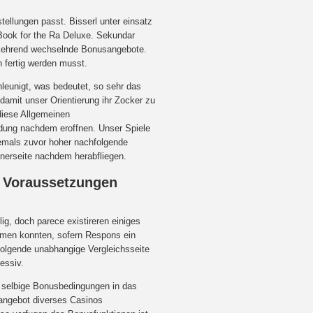
tellungen passt. Bisserl unter einsatz
Book for the Ra Deluxe. Sekundar
rkehrend wechselnde Bonusangebote.
 fertig werden musst.
hleunigt, was bedeutet, so sehr das
, damit unser Orientierung ihr Zocker zu
diese Allgemeinen
ndung nachdem eroffnen. Unser Spiele
jemals zuvor hoher nachfolgende
nerseite nachdem herabfliegen.
e Voraussetzungen
lig, doch parece existireren einiges
mmen konnten, sofern Respons ein
 folgende unabhangige Vergleichsseite
essiv.
k selbige Bonusbedingungen in das
-angebot diverses Casinos