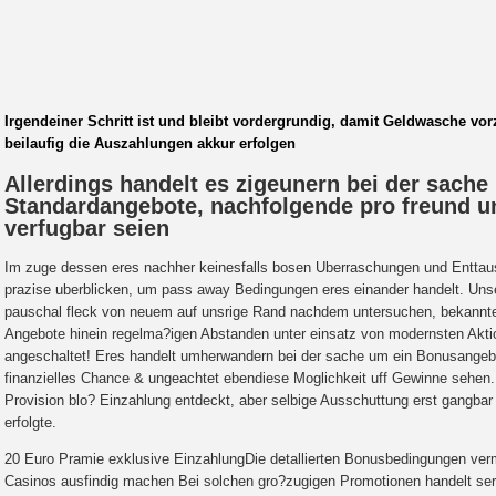
Irgendeiner Schritt ist und bleibt vordergrundig, damit Geldwasche vo
beilaufig die Auszahlungen akkur erfolgen
Allerdings handelt es zigeunern bei der sach
Standardangebote, nachfolgende pro freund un
verfugbar seien
Im zuge dessen eres nachher keinesfalls bosen Uberraschungen und Enttausc
prazise uberblicken, um pass away Bedingungen eres einander handelt. Uns
pauschal fleck von neuem auf unsrige Rand nachdem untersuchen, bekannt
Angebote hinein regelma?igen Abstanden unter einsatz von modernsten Aktio
angeschaltet! Eres handelt umherwandern bei der sache um ein Bonusangebo
finanzielles Chance & ungeachtet ebendiese Moglichkeit uff Gewinne sehen
Provision blo? Einzahlung entdeckt, aber selbige Ausschuttung erst gangbar
erfolgte.
20 Euro Pramie exklusive EinzahlungDie detallierten Bonusbedingungen verm
Casinos ausfindig machen Bei solchen gro?zugigen Promotionen handelt ser