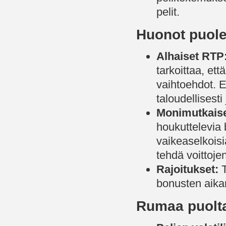
pelit.
Huonot puole
Alhaiset RTP:
tarkoittaa, et
vaihtoehdot. E
taloudellisesti
Monimutkaise
houkuttelevia 
vaikeaselkoisi
tehdä voittoj
Rajoitukset:
T
bonusten aikan
Rumaa puolt